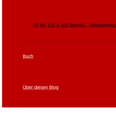
§§ 99, 102 & 103 BetrVG – Mitbestimm
Buch
Über diesen Blog