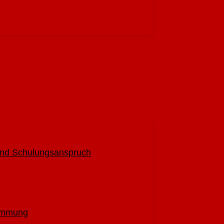
halten
 und Schulungsanspruch
timmung